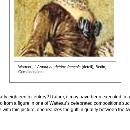
Watteau,
L’Amour au théâtre français
(detail), Berlin,
Gemäldegalerie.
early eighteenth century? Rather, it may have been executed in a
so from a figure in one of Watteau’s celebrated compositions su
h this picture, one realizes the gulf in quality between the two