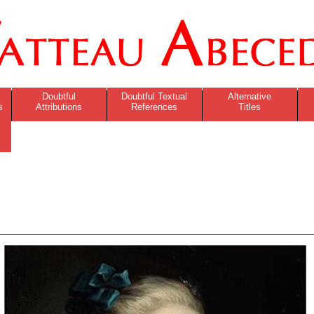
Doubtful
Doubtful Textual
Alternative
s
Attributions
References
Titles