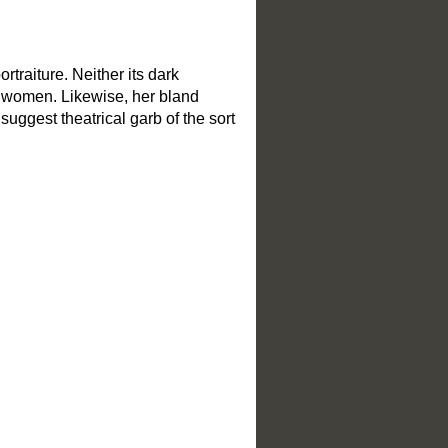
traiture. Neither its dark
f women. Likewise, her bland
suggest theatrical garb of the sort