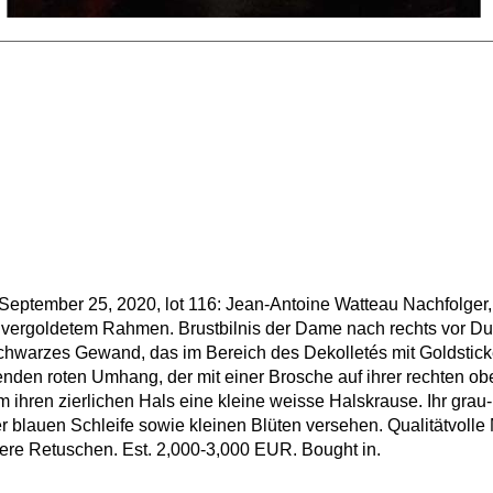
eptember 25, 2020, lot 116: Jean-Antoine Watteau Nachfolger, 
In vergoldetem Rahmen. Brustbilnis der Dame nach rechts vor Du
chwarzes Gewand, das im Bereich des Dekolletés mit Goldsticke
enden roten Umhang, der mit einer Brosche auf ihrer rechten ob
 im ihren zierlichen Hals eine kleine weisse Halskrause. Ihr gr
blauen Schleife sowie kleinen Blüten versehen. Qualitätvolle M
ere Retuschen. Est. 2,000-3,000 EUR. Bought in.